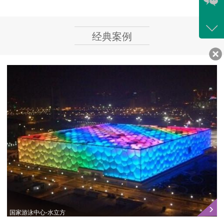
咨询
经典案例
400-
客服
639
国家游泳中心-水立方