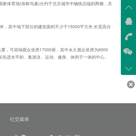
其与国家体育场(俗称鸟巢)分列于北京城市中轴线北端的两侧，共
在线
平方米，其中地下部分的建筑面积不少于15000平方米,长宽高分
我
在
，可容纳观众坐席17000座，其中永久观众坐席为6000
有国际先进水平的、集游泳、运动、健身、休闲于一体的中心。
咨询
400-
客服
639
社交媒体