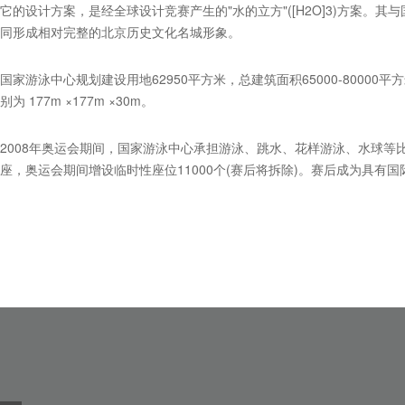
它的设计方案，是经全球设计竞赛产生的"水的立方"([H2O]3)方案。
同形成相对完整的北京历史文化名城形象。
国家游泳中心规划建设用地62950平方米，总建筑面积65000-80000
别为 177m ×177m ×30m。
2008年奥运会期间，国家游泳中心承担游泳、跳水、花样游泳、水球等比赛
座，奥运会期间增设临时性座位11000个(赛后将拆除)。赛后成为具