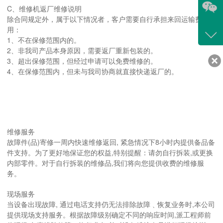
C、维修机返厂维修说明
除合同规定外，属于以下情况者，客户需要自行承担来回运输费
咨询
用：
1、不在保修范围内的。
400-
2、非我司产品本身原因，需要返厂重新包装的。
客服
3、超出保修范围，但经过申请可以免费维修的。
4、在保修范围内，但未与我司协商就直接快递返厂的。
639
维修服务
故障件(品)寄修一周内快速维修返回, 紧急情况下8小时内提供备品备
件支持。为了更好地保证您的权益,特别提醒：请勿自行拆装,或更换
内部零件。对于自行拆装的维修品,我们将向您提供收费的维修服
务。
现场服务
当设备出现故障, 通过电话支持仍无法排除故障﹑恢复业务时,本公司
提供现场支持服务。根据故障级别确定不同的响应时间,派工程师前