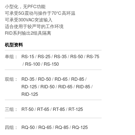
小型化，无PFC功能
可承受5G震动与操作于70℃高环温
可承受300VAC突波输入
适合使用于较严苛的工作环境
RID系列输出2组具隔离
机型资料
单组：
RS-15
/
RS-25
/
RS-35
/
RS-50
/
RS-75
/
RS-100
/
RS-150
双组：
RD-35
/
RD-50
/
RD-65
/
RD-85
/
RD-125
/
RID-50
/
RID-65
/
RID-85
/
RID-125
三组：
RT-50
/
RT-65
/
RT-85
/
RT-125
四组：
RQ-50
/
RQ-65
/
RQ-85
/
RQ-125