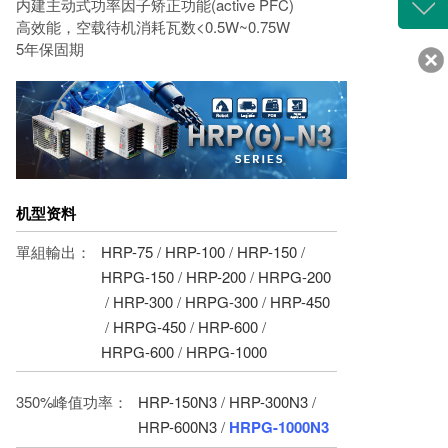
咨询
内建主动式功率因子矫正功能(active PFC)
高效能，空载待机消耗瓦数<0.5W~0.75W
400-
5年保固期
客服
639
机型资料
單組輸出：
HRP-75
/
HRP-100
/
HRP-150
/
HRPG-150
/
HRP-200
/
HRPG-200
/
HRP-300
/
HRPG-300
/
HRP-450
/
HRPG-450
/
HRP-600
/
HRPG-600
/
HRPG-1000
350%峰值功率：
HRP-150N3
/
HRP-300N3
/
HRP-600N3
/
HRPG-1000N3