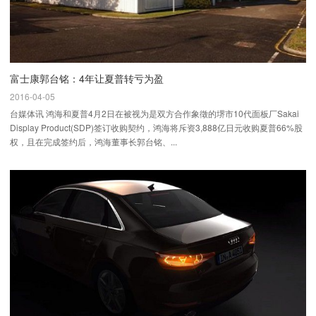
富士康郭台铭：4年让夏普转亏为盈
2016-04-05
台媒体讯 鸿海和夏普4月2日在被视为是双方合作象徵的堺市10代面板厂Sakai
Display Product(SDP)签订收购契约，鸿海将斥资3,888亿日元收购夏普66%股
权，且在完成签约后，鸿海董事长郭台铭、...