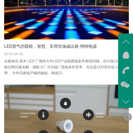
LED景气仍昏暗，智慧、车用市场成出路-明纬电源
2016-04-06
在线
台媒体讯 原本 LED 厂期待今年LED产业能摆脱多年困境回稳，但大陆LED厂产
我
能过剩问题未解，国际大厂与大陆厂持续杀价竞争，无论是LED背光或 LED照
明 ，今年仍面临严峻的挑战，根据日...
在
咨询
400-
客服
639