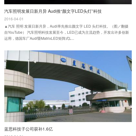
汽车照明发展日新月异 Audi推“颜文字LED头灯”科技
2016-04-01
▲汽车 照明 发展日新月异，Audi率先推出颜文字 LED 头灯科技。（图／翻摄
自YouTube） 汽车照明科技发展至今，LED已成为主流趋势，开发出许多创新
运用，德国车厂Audi暨MatrixLED矩阵式L...
蓝思科技子公司获补1.6亿