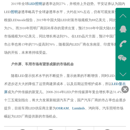
2015年全球
LED照明
渗透率达到27%，并维持上升趋势。平安证券认为国内
LED
照明
渗透率略高于全球渗透率水平，大约在30%左右，仍有可观发展空间。
根据LEDinside报告，2015年中国大陆LED封装市场规模为88亿美元，同比增长
为2%。而2016年照明厂商回补库存的需求出笼，预计2016年中国大陆LED封装
在线
市场规模为93亿美元，同比增长将达到5%。在LED晶片方面，预计中国厂商的
我
市占率也将15年的73%提高到76%，随着国内LED厂商在东南亚、印度等新兴市
在
场的开拓，未来将持续受益。
户外屏、车用市场有望形成新的市场机会
咨询
随着LED显示技术水平的不断提升，显示效果的不断增强，同时LED显示技
400-
术进步还大大的降低了运营商建屏成本，以及后期运营维护成本，所以
LED显示
客服
屏
成为户外传媒的新宠儿。2008-2014年LED户外传媒屏年复合增长率达31.4%。
639
十三五规划指出，将大力发展新能源汽车产业，国产汽车厂商的市占率也会逐步
提升，目前车用LED供应商主要为
OSRAM
、
Lumileds
、鸿利等。汽车照明市场
崛起为LED厂商提供新的市场机会。