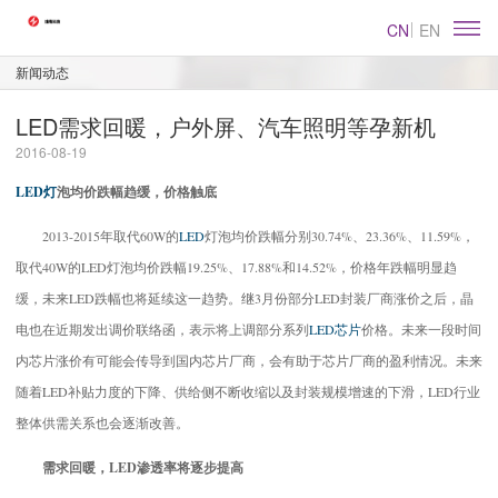
CN
EN
新闻动态
LED需求回暖，户外屏、汽车照明等孕新机
2016-08-19
LED灯
泡均价跌幅趋缓，价格触底
2013-2015年取代60W的
LED
灯泡均价跌幅分别30.74%、23.36%、11.59%，
取代40W的LED灯泡均价跌幅19.25%、17.88%和14.52%，价格年跌幅明显趋
缓，未来LED跌幅也将延续这一趋势。继3月份部分LED封装厂商涨价之后，晶
电也在近期发出调价联络函，表示将上调部分系列
LED芯片
价格。未来一段时间
内芯片涨价有可能会传导到国内芯片厂商，会有助于芯片厂商的盈利情况。未来
随着LED补贴力度的下降、供给侧不断收缩以及封装规模增速的下滑，LED行业
整体供需关系也会逐渐改善。
需求回暖，LED渗透率将逐步提高